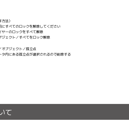
作方法〉
前にすべてのロックを解除してください
イヤーのロックをすべて解除
ブジェクト／すべてをロック解除
／オブジェクト／孤立点
ータ内にある孤立点が選択されるので削除する
いて