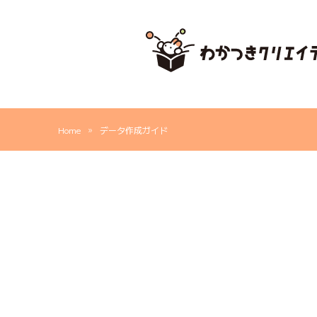
内
容
を
ス
キ
ッ
プ
»
Home
データ作成ガイド