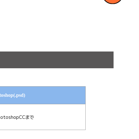
toshop(.psd)
hotoshopCCまで