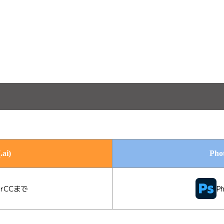
.ai)
Pho
torCCまで
P