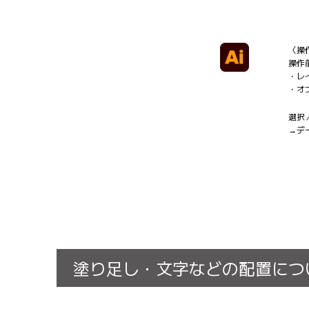
〈操
操作
・レ
・オ
選択
→デ
塗り足し・文字などの配置につ