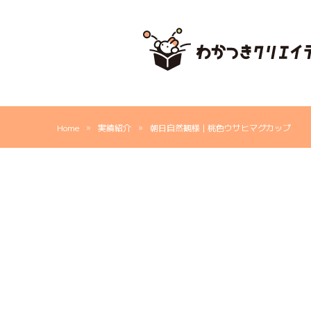
内
容
を
ス
キ
ッ
プ
»
»
Home
実績紹介
朝日自然観様 | 桃色ウサヒマグカップ