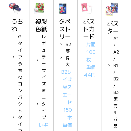
うち
複製
タペ
ポス
ポス
わ
色紙
スト
トカ
ター
リー
ード
G
レ
A1
タ
ギ
片面
B2
/
イ
ュ
等
100
A2
プ
ラ
身
/
枚
う
ー
大
B1
単価
ち
サ
B2サ
/
44円
わ
イ
イズ
B2
コ
ズ
/
Wス
ン
ミ
B3
エー
パ
ニ
販
ド
ク
タ
売
150
ト
イ
用
本
タ
プ
お
イ
レギ
単価
品
プ