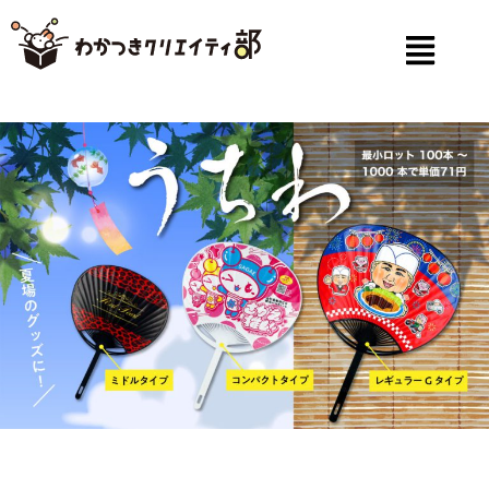
内
容
を
ス
メ
キ
ッ
プ
ニ
ュ
ー