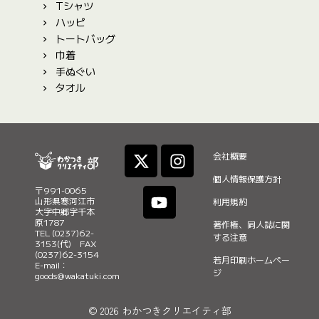
Tシャツ
ハッピ
トートバッグ
巾着
手ぬぐい
タオル
X
Y
I
会社概要
-
o
n
t
u
s
個人情報保護方針
〒991-0065
w
t
t
山形県寒河江市
利用規約
i
u
a
大字中郷字千本
原1787
著作権、同人誌に関
t
b
g
TEL (0237)62-
する注意
3153(代) FAX
t
e
r
(0237)62-3154
若月印刷ホームペー
e
a
E-mail：
ジ
goods@wakatuki.com
r
m
© 2026 わかつきクリエイティ部