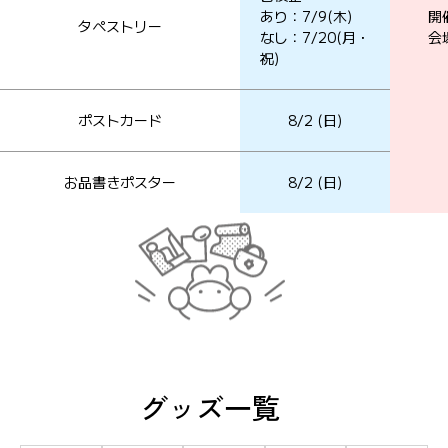
あり：7/9(木)
開催
タペストリー
なし：7/20(月・
会
祝)
ポストカード
8/2 (日)
お品書きポスター
8/2 (日)
グッズ一覧