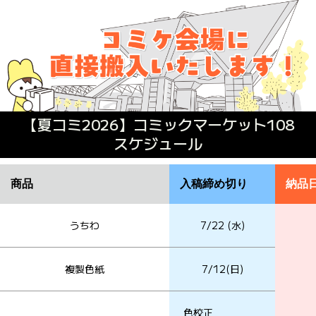
【夏コミ2026】コミックマーケット108
スケジュール
商品
入稿締め切り
納品
うちわ
7/22 (水)
複製色紙
7/12(日)
色校正