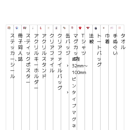
ス
冊
ス
ア
ア
ク
ク
缶
マ
T
法
ト
巾
手
タ
テ
子・
テ
ク
ク
リ
リ
バ
グ
シ
被
ー
着
ぬ
オ
ッ
同
ィ
リ
リ
ア
ア
ッ
カ
ャ
ト
ぐ
ル
カ
人
ッ
ル
ル
フ
フ
ジ
ッ
ツ
バ
い
ー、
誌
ク
キ
ス
ァ
ァ
プ
ッ
直径
シ
ポ
ー
タ
イ
イ
グ
32mm〜
ー
ス
ホ
ン
ル
ル
100mm
ル
タ
ル
ド
バ
ピ
ー
ダ
ッ
ン
ー
グ
タ
イ
プ
マ
グ
ネ