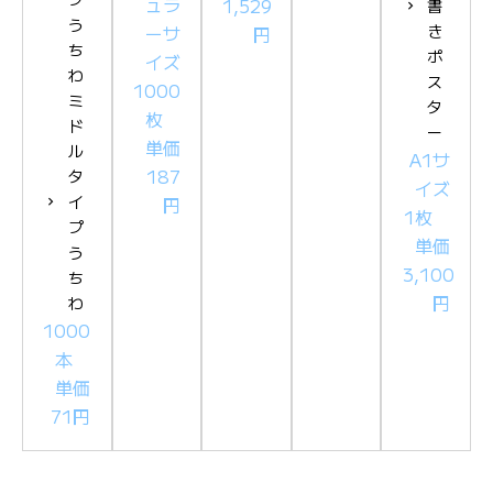
ュラ
1,529
書
う
ーサ
き
円
ち
ポ
イズ
わ
ス
1000
ミ
タ
枚
ド
ー
単価
ル
A1サ
187
タ
イズ
イ
円
1枚
プ
単価
う
3,100
ち
円
わ
1000
本
単価
71円