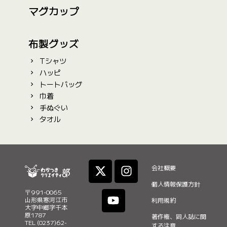
マグカップ
布製グッズ
Tシャツ
ハッピ
トートバッグ
巾着
手ぬぐい
タオル
X
Y
I
会社概要
-
o
n
t
u
s
個人情報保護方針
〒991-0065
w
t
t
山形県寒河江市
利用規約
i
u
a
大字中郷字千本
原1787
著作権、同人誌に関
t
b
g
TEL (0237)62-
する注意