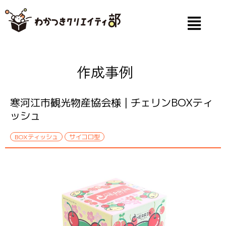
内
容
を
ス
メ
キ
»
»
Home
実績紹介
ッ
プ
ニ
寒河江市観光物産協会様 | チェリンBOXティッシュ
ュ
ー
作成事例
寒河江市観光物産協会様 | チェリンBOXティ
ッシュ
BOXティッシュ
サイコロ型