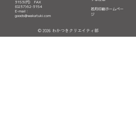
3153(代) FAX
t
e
r
(0237)62-3154
若月印刷ホームペー
e
a
E-mail：
ジ
goods@wakatuki.com
r
m
© 2026 わかつきクリエイティ部